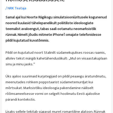
/
NRK Teataja
Samal ajal kui Noorte Riigikogu simulatsiooniüritusele kogunenud
noored kuulasid tähelepanelikult poliitiliste ideoloogiate
teemalist avaloengut, tabas saali ootamatu neomarksistlik
rünnak. Nimelt jõudis mitmete iPhone’i omajate telefonidesse
pildil kujutatud kuvatõmmis.
Pildil on kujutatud noort Stalinilt südamekujulises roosas raamis,
allolev tekst märgib kahetähenduslikult: „Mul on viisaastakuplaan
sinu ja minu jaoks.“
Üks ajaloo suurimaid kurjategijaid on pildil peaaegu äratundmatu,
meenutades rohkem poppstaarist südametemurdjat kui
mõrtsukat. Marksistliku ideoloogia pakendamine näiliselt
rõõmsameelsesse vormi on selgelt hoolimatu Eesti ajaloolise
pärandi kontekstis.
Lisaks sellele tekitab sügavat muret romantiline alatoon. Rünnak