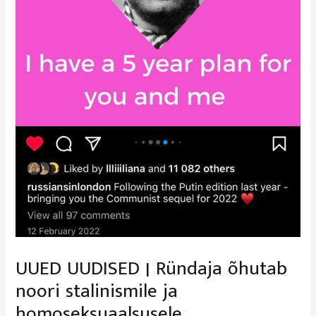
UUED UUDISED | Ründaja õhutab
noori stalinismile ja
homoseksuaalsusele