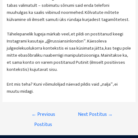
tabas valimatult – sobimatu sõnumi said enda telefoni
muuhulgas ka saalis viibinud noormehed. Kõlvatute mõtete
külvamine oli ilmselt samuti üks ründaja kurjadest tagamõtetest.
Tähelepanelik lugeja märkab veel, et pildi on postitanud keegi
Instagrami kasutaja „@russiansinlondon“. Käesoleva
julgeolekuolukorra kontekstis ei saa küsimata jätta, kas tegu pole
mitte ebasõbraliku naaberriigi manipulatsiooniga. Mainitakse ka,
et sama konto on varem postitanud Putinit (ilmselt positiivses
kontekstis) kujutavat sisu.
Ent mis teha? Kuni võimulolijad näevad pildis vaid „nalja“, ei
muutu midagi.
Navigeerimine
←
Previous
Next Postitus
→
Postitus