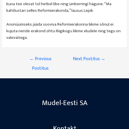
kuna tee olevat tol hetkel libe ning ümberringi hägune. “Ma
kahtlustan selles Reformierakonda,” lausus Lepik.
Anonüümseks jääda sooviva Reformierakonna liikme sõnul ei
kujuta nende erakond ohtu Riigikogu liikme eludele ning tegu on
valeväitega.
Navigeerimine
←
Previous
Next Postitus
→
Postitus
Mudel-Eesti SA
Kontakt