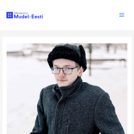
Skip
to
content
Main
Men