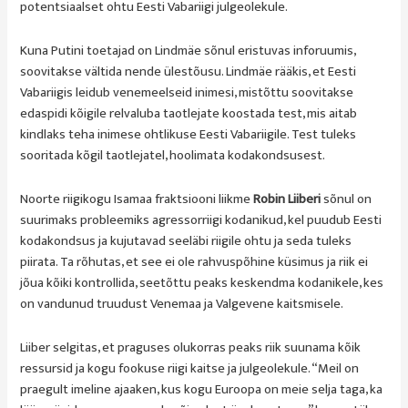
potentsiaalset ohtu Eesti Vabariigi julgeolekule.
Kuna Putini toetajad on Lindmäe sõnul eristuvas inforuumis,
soovitakse vältida nende ülestõusu. Lindmäe rääkis, et Eesti
Vabariigis leidub venemeelseid inimesi, mistõttu soovitakse
edaspidi kõigile relvaluba taotlejate koostada test, mis aitab
kindlaks teha inimese ohtlikuse Eesti Vabariigile. Test tuleks
sooritada kõgil taotlejatel, hoolimata kodakondsusest.
Noorte riigikogu Isamaa fraktsiooni liikme
Robin Liiberi
sõnul on
suurimaks probleemiks agressorriigi kodanikud, kel puudub Eesti
kodakondsus ja kujutavad seeläbi riigile ohtu ja seda tuleks
piirata. Ta rõhutas, et see ei ole rahvuspõhine küsimus ja riik ei
jõua kõiki kontrollida, seetõttu peaks keskendma kodanikele, kes
on vandunud truudust Venemaa ja Valgevene kaitsmisele.
Liiber selgitas, et praguses olukorras peaks riik suunama kõik
ressursid ja kogu fookuse riigi kaitse ja julgeolekule. “Meil on
praegult imeline ajaaken, kus kogu Euroopa on meie selja taga, ka