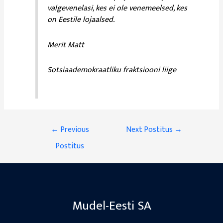
valgevenelasi, kes ei ole venemeelsed, kes
on Eestile lojaalsed.
Merit Matt
Sotsiaademokraatliku fraktsiooni liige
Navigeerimine
←
Previous
Next Postitus
→
Postitus
Mudel-Eesti SA