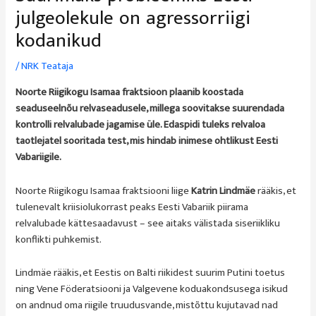
julgeolekule on agressorriigi
kodanikud
/
NRK Teataja
Noorte Riigikogu Isamaa fraktsioon plaanib koostada
seaduseelnõu relvaseadusele, millega soovitakse suurendada
kontrolli relvalubade jagamise üle. Edaspidi tuleks relvaloa
taotlejatel sooritada test, mis hindab inimese ohtlikust Eesti
Vabariigile.
Noorte Riigikogu Isamaa fraktsiooni liige
Katrin Lindmäe
rääkis, et
tulenevalt kriisiolukorrast peaks Eesti Vabariik piirama
relvalubade kättesaadavust – see aitaks välistada siseriikliku
konflikti puhkemist.
Lindmäe rääkis, et Eestis on Balti riikidest suurim Putini toetus
ning
Vene Föderatsiooni ja Valgevene koduakondsusega isikud
on andnud oma riigile truudusvande, mistõttu kujutavad nad