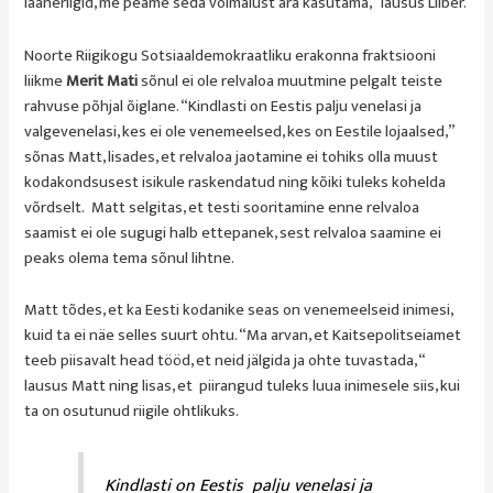
lääneriigid, me peame seda võimalust ära kasutama,” lausus Liiber.
Noorte Riigikogu Sotsiaaldemokraatliku erakonna fraktsiooni
liikme
Merit Mati
sõnul ei ole relvaloa muutmine pelgalt teiste
rahvuse põhjal õiglane. “Kindlasti on Eestis palju venelasi ja
valgevenelasi, kes ei ole venemeelsed, kes on Eestile lojaalsed,”
sõnas Matt, lisades, et relvaloa jaotamine ei tohiks olla muust
kodakondsusest isikule raskendatud ning kõiki tuleks kohelda
võrdselt. Matt selgitas, et testi sooritamine enne relvaloa
saamist ei ole sugugi halb ettepanek, sest relvaloa saamine ei
peaks olema tema sõnul lihtne.
Matt tõdes, et ka Eesti kodanike seas on venemeelseid inimesi,
kuid ta ei näe selles suurt ohtu. “Ma arvan, et Kaitsepolitseiamet
teeb piisavalt head tööd, et neid jälgida ja ohte tuvastada, “
lausus Matt ning lisas, et piirangud tuleks luua inimesele siis, kui
ta on osutunud riigile ohtlikuks.
Kindlasti on Eestis palju venelasi ja