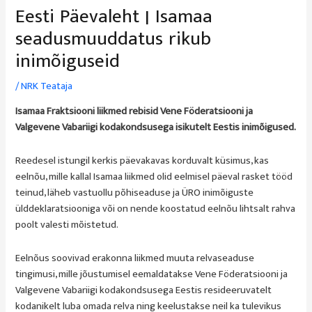
Eesti Päevaleht | Isamaa
seadusmuuddatus rikub
inimõiguseid
/
NRK Teataja
Isamaa Fraktsiooni liikmed rebisid Vene Föderatsiooni ja
Valgevene Vabariigi kodakondsusega isikutelt Eestis inimõigused.
Reedesel istungil kerkis päevakavas korduvalt küsimus, kas
eelnõu, mille kallal Isamaa liikmed olid eelmisel päeval rasket tööd
teinud, läheb vastuollu põhiseaduse ja ÜRO inimõiguste
ülddeklaratsiooniga või on nende koostatud eelnõu lihtsalt rahva
poolt valesti mõistetud.
Eelnõus soovivad erakonna liikmed muuta relvaseaduse
tingimusi, mille jõustumisel eemaldatakse Vene Föderatsiooni ja
Valgevene Vabariigi kodakondsusega Eestis resideeruvatelt
kodanikelt luba omada relva ning keelustakse neil ka tulevikus