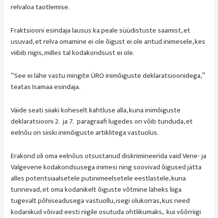
relvaloa taotlemise.
Fraktsiooni esindaja lausus ka peale süüdistuste saamist, et
usuvad, et relva omamine ei ole õigust ei ole antud inimesele, kes
viibib riigis, milles tal kodakondsust ei ole.
“See ei lähe vastu mingite ÜRO inimõiguste deklaratsioonidega,”
teatas Isamaa esindaja.
Väide seati siiaki koheselt kahtluse alla, kuna inimõiguste
deklaratsiooni 2. ja 7. paragraafi lugedes on võib tunduda, et
eelnõu on siiski inimõiguste artiklitega vastuolus.
Erakond oli oma eelnõus otsustanud diskrimineerida vaid Vene- ja
Valgevene kodakondsusega inimesi ning soovivad õigused jätta
alles potentsiaalsetele putinimeelsetele eestlastele, kuna
tunnevad, et oma kodanikelt õiguste võtmine läheks liiga
tugevalt põhiseadusega vastuollu, isegi olukorras, kus need
kodanikud võivad eesti riigile osutuda ohtlikumaks, kui võõrriigi