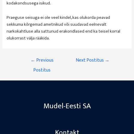
kodakondsusega isikud.
Praeguse seisuga ei ole veel kindel, kas olukorda peavad
sekkuma kõrgemad ametnikud või suudavad eelnevalt
narkokahtluse alla sattunud erakondlased end ka teisel korral
olukorrast välja rääkida.
Navigeerimine
←
Previous
Next Postitus
→
Postitus
Mudel-Eesti SA
Kontakt