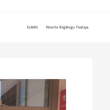
Esileht
Noorte Riigikogu Teataja