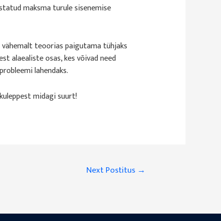
ohustatud maksma turule sisenemise
s vähemalt teoorias paigutama tühjaks
st alaealiste osas, kes võivad need
d probleemi lahendaks.
kkuleppest midagi suurt!
Next Postitus
→