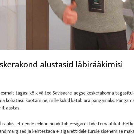
eskerakond alustasid läbirääkimisi
esmalt tagasi kõik väited Savisaare-aegse keskerakonna tagasitulekus
aia kohatasu kaotamine, mille kulud katab ära pangamaks. Pangama
nit aastas.
l
rääkis, et nende eelnõu puudutab e-sigarettide temaatikat. Hetk
pandimärgised ja kehtestada e-sigarettidele turule sisenemise mak