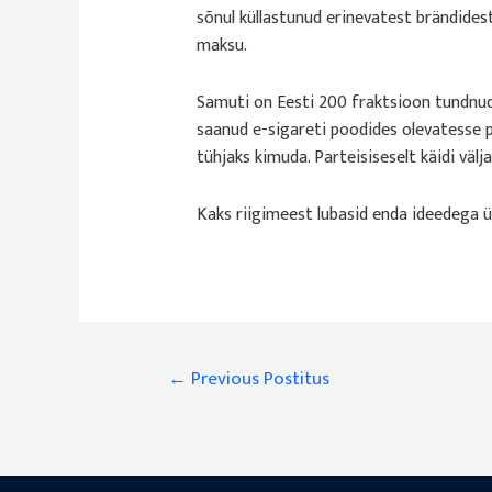
sõnul küllastunud erinevatest brändidest
maksu.
Samuti on Eesti 200 fraktsioon tundnud
saanud e-sigareti poodides olevatesse p
tühjaks kimuda. Parteisiseselt käidi väl
Kaks riigimeest lubasid enda ideedega ük
Navigeerimine
←
Previous Postitus