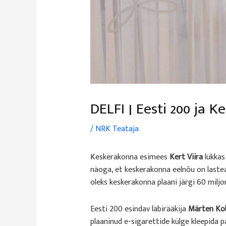
DELFI | Eesti 200 ja K
/
NRK Teataja
Keskerakonna esimees
Kert Viira
lükkas 
näoga, et keskerakonna eelnõu on laste
oleks keskerakonna plaani järgi 60 miljo
Eesti 200 esindav läbirääkija
Märten Kol
plaaninud e-sigarettide külge kleepida 