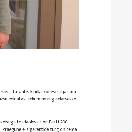
t. Ta väitis kindlal kõneviisil ja siira
ksu eeldatav laekumine riigieelarvesse
eseisuga teadaolevalt on Eesti 200
s. Praegune e-sigarettide turg on tema