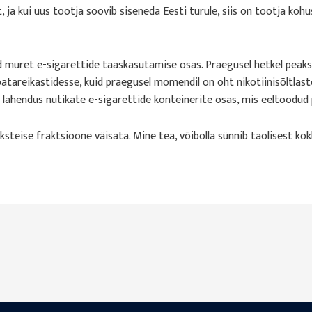
, ja kui uus tootja soovib siseneda Eesti turule, siis on tootja k
 muret e-sigarettide taaskasutamise osas. Praegusel hetkel peak
atareikastidesse, kuid praegusel momendil on oht nikotiinisõltlaste
ja lahendus nutikate e-sigarettide konteinerite osas, mis eeltoodu
steise fraktsioone väisata. Mine tea, võibolla sünnib taolisest ko