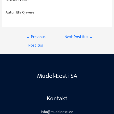
MUIDUGI EKRE!
Autor: Ella Ojavere
Navigeerimine
←
Previous
Next Postitus
→
Postitus
Mudel-Eesti SA
Kontakt
info@mudeleesti.ee