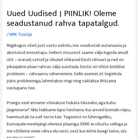
Uued Uudised | PIINLIK! Oleme
seadustanud rahva tapatalgud.
/
NRK Teataja
Riigikogus võeti just vastu eelnõu, mis seadustab eutanaasia ja
abistatud enesetapu. Sellest otsusest saame välja lugeda ainult
üht – oravad, sotsid ja sibulad vihkavad Eesti rahvast ja neil on
pikaajaline plaan rahvas välja suretada. Eestis on VÄGA kriitiline
probleem – rahvaarvu vähenemine. Selle asemel, et tegeleda
päris probleemiga, lahmitakse ringi ning valitakse lihtsama
vastupanu tee.
Praegu veel anname võimaluse hukata täisealisi, aga kuhu
järgmisena? Äkki hakkame lapsi hävitama. Kui annad loomale näpu,
hammustab ta sult terve käe. Tegemist on lühinägeliku,
Euroopale meelejärgi olemise plaaniga. EKRE ei nõustu sellega ja
me võitleme meie rahva elu eest, sest kui mitte keegi teine, siis