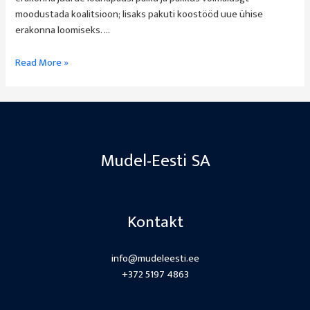
moodustada koalitsioon; lisaks pakuti koostööd uue ühise
erakonna loomiseks. …
POSTIMEES
Read More »
|
EKRE:
Me
ei
välista
Mudel-Eesti SA
koalitsiooni
sotsidega
Kontakt
info@mudeleesti.ee
+372 5197 4863