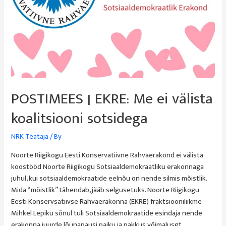
POSTIMEES | EKRE: Me ei välista
koalitsiooni sotsidega
NRK Teataja
/ By
Noorte Riigikogu Eesti Konservatiivne Rahvaerakond ei välista
koostööd Noorte Riigikogu Sotsiaaldemokraatliku erakonnaga
juhul, kui sotsiaaldemokraatide eelnõu on nende silmis mõistlik.
Mida “mõistlik” tähendab, jääb selgusetuks. Noorte Riigikogu
Eesti Konservsatiivse Rahvaerakonna (EKRE) fraktsiooniliikme
Mihkel Lepiku sõnul tuli Sotsiaaldemokraatide esindaja nende
erakonna juurde lõunapausi paiku ja pakkus võimalusgt