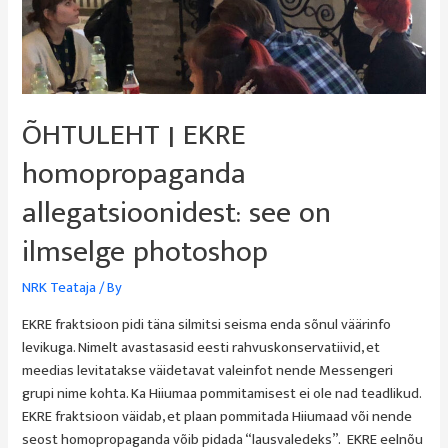
ÕHTULEHT | EKRE
homopropaganda
allegatsioonidest: see on
ilmselge photoshop
NRK Teataja
/ By
EKRE fraktsioon pidi täna silmitsi seisma enda sõnul väärinfo
levikuga. Nimelt avastasasid eesti rahvuskonservatiivid, et
meedias levitatakse väidetavat valeinfot nende Messengeri
grupi nime kohta. Ka Hiiumaa pommitamisest ei ole nad teadlikud.
EKRE fraktsioon väidab, et plaan pommitada Hiiumaad või nende
seost homopropaganda võib pidada “lausvaledeks”. EKRE eelnõu