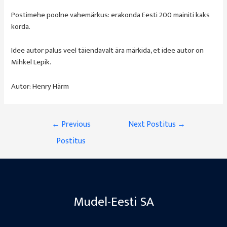
Postimehe poolne vahemärkus: erakonda Eesti 200 mainiti kaks
korda.
Idee autor palus veel täiendavalt ära märkida, et idee autor on
Mihkel Lepik.
Autor: Henry Härm
Navigeerimine
←
Previous
Next Postitus
→
Postitus
Mudel-Eesti SA