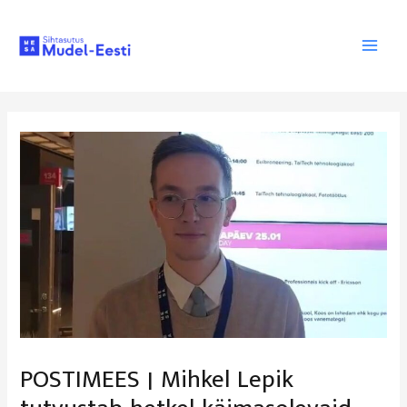
Skip
to
content
Main
Men
POSTIMEES | Mihkel Lepik