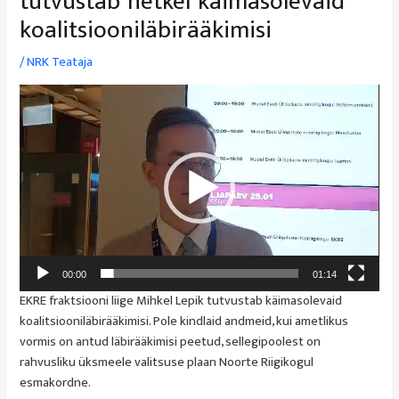
tutvustab hetkel käimasolevaid
koalitsiooniläbirääkimisi
/
NRK Teataja
Videoesitaja
00:00
01:14
EKRE fraktsiooni liige Mihkel Lepik tutvustab käimasolevaid
koalitsiooniläbirääkimisi. Pole kindlaid andmeid, kui ametlikus
vormis on antud läbirääkimisi peetud, sellegipoolest on
rahvusliku üksmeele valitsuse plaan Noorte Riigikogul
esmakordne.