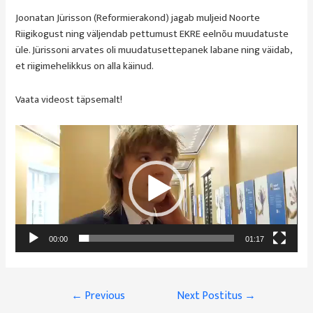
Joonatan Jürisson (Reformierakond) jagab muljeid Noorte
Riigikogust ning väljendab pettumust EKRE eelnõu muudatuste
üle. Jürissoni arvates oli muudatusettepanek labane ning väidab,
et riigimehelikkus on alla käinud.
Vaata videost täpsemalt!
Videoesitaja
00:00
01:17
Navigeerimine
←
Previous
Next Postitus
→