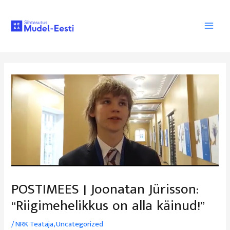
Skip
to
content
Main
Men
POSTIMEES | Joonatan Jürisson:
“Riigimehelikkus on alla käinud!”
/
NRK Teataja
,
Uncategorized