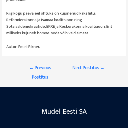
Riigikogu päeva eel õhtuks on kujunenud kaks liitu:
Reformierakonna ja Isamaa koalitsioon ning
Sotsiaaldemokraatide, EKRE ja Keskerakonna koalitsioon. Ent
milliseks kujuneb homne, seda võib vaid aimata.
Autor: Emeli Pikner.
Navigeerimine
←
Previous
Next Postitus
→
Postitus
Mudel-Eesti SA