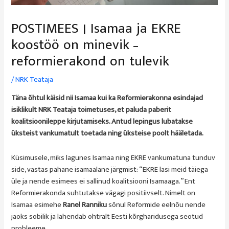
POSTIMEES | Isamaa ja EKRE
koostöö on minevik –
reformierakond on tulevik
/
NRK Teataja
Täna õhtul käisid nii Isamaa kui ka Reformierakonna esindajad
isiklikult NRK Teataja toimetuses, et paluda paberit
koalitsioonileppe kirjutamiseks. Antud lepingus lubatakse
üksteist vankumatult toetada ning üksteise poolt hääletada.
Küsimusele, miks lagunes Isamaa ning EKRE vankumatuna tunduv
side, vastas pahane isamaalane järgmist: “EKRE lasi meid täiega
üle ja nende esimees ei sallinud koalitsiooni Isamaaga.” Ent
Reformierakonda suhtutakse vägagi positiivselt. Nimelt on
Isamaa esimehe
Ranel Ranniku
sõnul Reformide eelnõu nende
jaoks sobilik ja lahendab ohtralt Eesti kõrgharidusega seotud
probleeme.