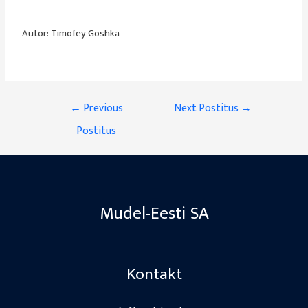
Autor: Timofey Goshka
←
Previous
Next Postitus
→
Postitus
Mudel-Eesti SA
Kontakt