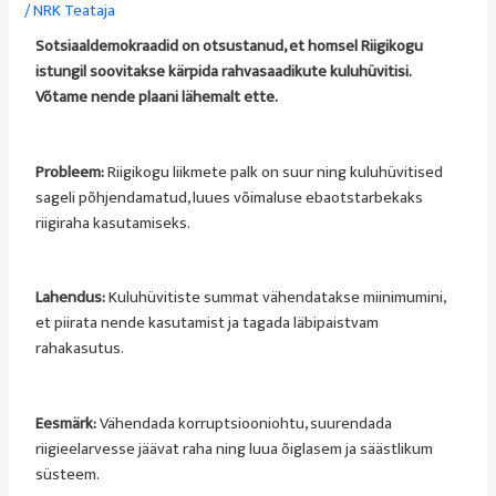
/
NRK Teataja
Sotsiaaldemokraadid on otsustanud, et homsel Riigikogu
istungil soovitakse kärpida rahvasaadikute kuluhüvitisi.
Võtame nende plaani lähemalt ette.
Probleem:
Riigikogu liikmete palk on suur ning kuluhüvitised
sageli põhjendamatud, luues võimaluse ebaotstarbekaks
riigiraha kasutamiseks.
Lahendus:
Kuluhüvitiste summat vähendatakse miinimumini,
et piirata nende kasutamist ja tagada läbipaistvam
rahakasutus.
Eesmärk:
Vähendada korruptsiooniohtu, suurendada
riigieelarvesse jäävat raha ning luua õiglasem ja säästlikum
süsteem.