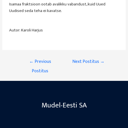
Isamaa fraktsioon ootab avalikku vabandust, kuid Uued
Uudised seda teha ei kavatse.
Autor: Karoli Harjus
←
Previous
Next Postitus
→
Postitus
Mudel-Eesti SA