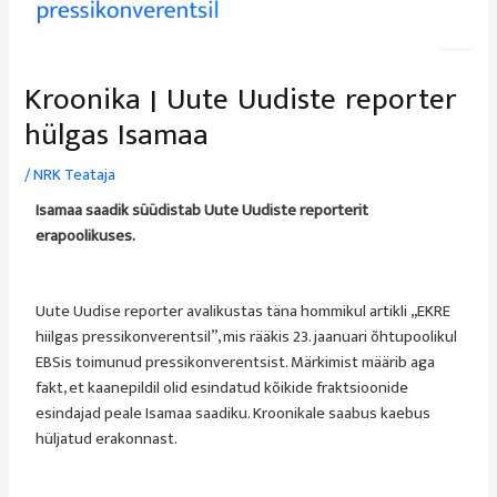
Kroonika | Uute Uudiste reporter
hülgas Isamaa
/
NRK Teataja
Isamaa saadik süüdistab Uute Uudiste reporterit
erapoolikuses.
Uute Uudise reporter avalikustas täna hommikul artikli
„EKRE
hiilgas pressikonverentsil”, mis rääkis
23. jaanuari õhtupoolikul
EBSis toimunud pressikonverentsist. Märkimist määrib aga
fakt, et kaanepildil olid esindatud kõikide fraktsioonide
esindajad peale Isamaa saadiku. Kroonikale saabus kaebus
hüljatud erakonnast.