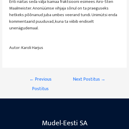
Eriti näitas seda välja Isamaa fraktsiooni esimees Airo-Sten
Maalmeister. Anonüümse vihjaja sõnul on ta praeguseks
hetkeks põõnanud juba umbes veerand tundi. Unimütsi enda
kommentaarid puuduvad, kuna ta viibib endiselt
unenägudemaal.
Autor: Karoli Harjus
←
Previous
Next Postitus
→
Postitus
Mudel-Eesti SA