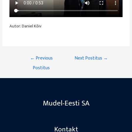
Autor: Daniel Kõiv
←
Previous
Next Postitus
→
Postitus
Mudel-Eesti SA
Kontakt