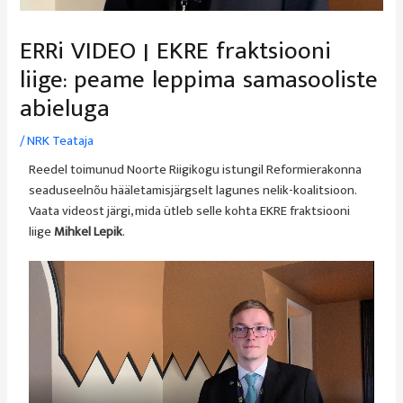
ERRi VIDEO | EKRE fraktsiooni
liige: peame leppima samasooliste
abieluga
/
NRK Teataja
Reedel toimunud Noorte Riigikogu istungil Reformierakonna
seaduseelnõu hääletamisjärgselt lagunes nelik-koalitsioon.
Vaata videost järgi, mida ütleb selle kohta EKRE fraktsiooni
liige
Mihkel Lepik
.