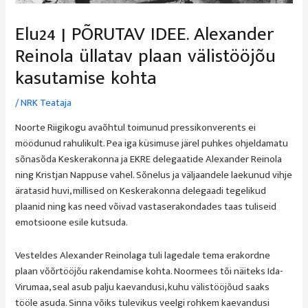
Elu24 | PÕRUTAV IDEE. Alexander
Reinola üllatav plaan välistööjõu
kasutamise kohta
/
NRK Teataja
Noorte Riigikogu avaõhtul toimunud pressikonverents ei
möödunud rahulikult. Pea iga küsimuse järel puhkes ohjeldamatu
sõnasõda Keskerakonna ja EKRE delegaatide Alexander Reinola
ning Kristjan Nappuse vahel. Sõnelus ja väljaandele laekunud vihje
äratasid huvi, millised on Keskerakonna delegaadi tegelikud
plaanid ning kas need võivad vastaserakondades taas tuliseid
emotsioone esile kutsuda.
Vesteldes Alexander Reinolaga tuli lagedale tema erakordne
plaan võõrtööjõu rakendamise kohta. Noormees tõi näiteks Ida-
Virumaa, seal asub palju kaevandusi, kuhu välistööjõud saaks
tööle asuda. Sinna võiks tulevikus veelgi rohkem kaevandusi