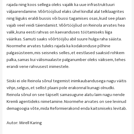
rajada ning koos sellega oleks vajalik ka uue infrastruktuuri
väljaarendamine. Võõrtööjõud elaks ühel kindlal alal telklaagrites
ning liiguks eraldi bussis või bussi tagamises osas, kuid see plaan
vajab veel veidi täiendamist. Võõrtööjõud on Reinola arvates hea
valik, kuna eesti rahvas on kaevanduses töötamiseks liiga
väärikas. Samuti saaks võõrtööjõu abil suure hulga raha säästa.
Noormehe arvates tuleks rajada ka kodakonduse põhine
palgasüsteem, mis seisneks selles, et eestlased saaksid rohkem
palka, samas kui välismaalaste palganumber oleks väiksem, tehes
erandi vene rahvusest inimestele.
Siiski ei ole Reinola sõnul tegemist inimkaubandusega nagu väitis
vihje, selgus, et sellist plaani pole erakonnal kunagi olnudki.
Reinola sõnul on see täpselt samasugune alatu laim nagu nende
Kremli agentideks nimetamine. Noormehe arvates on see levinud
demagoogia võte, mida Reformierakond enda kaitsmiseks levitab.
Autor: Mirell Karing