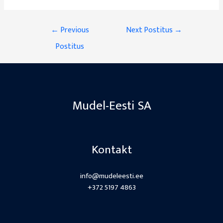
Navigeerimine
←
Previous
Next Postitus
→
Postitus
Mudel-Eesti SA
Kontakt
info@mudeleesti.ee
+372 5197 4863