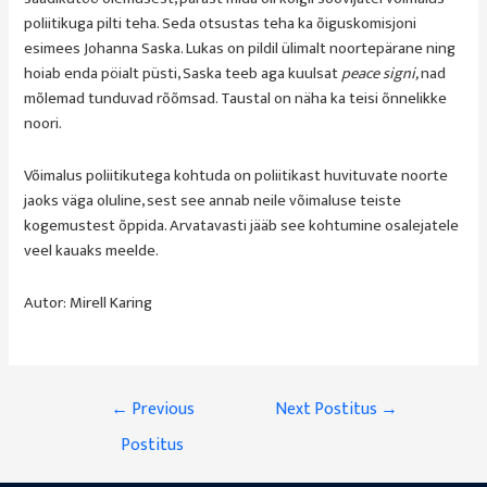
poliitikuga pilti teha. Seda otsustas teha ka õiguskomisjoni
esimees Johanna Saska. Lukas on pildil ülimalt noortepärane ning
hoiab enda pöialt püsti, Saska teeb aga kuulsat
peace signi,
nad
mõlemad tunduvad rõõmsad. Taustal on näha ka teisi õnnelikke
noori.
Võimalus poliitikutega kohtuda on poliitikast huvituvate noorte
jaoks väga oluline, sest see annab neile võimaluse teiste
kogemustest õppida. Arvatavasti jääb see kohtumine osalejatele
veel kauaks meelde.
Autor: Mirell Karing
Navigeerimine
←
Previous
Next Postitus
→
Postitus