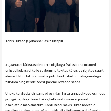
Tõnis Lukase ja Johanna Saska ühispilt.
31. jaanuaril külastasid Noorte Riigikogu fraktsioone mitmed
erilised külalised, kelle saabumine tekitas kõigis osalejates suurt
elevust. Noortel oli võimalus poliitikuid vahetult näha, nendega
tutvuda ning nende tööst parem ülevaade saada.
Üheks külaliseks oli Isamaad esindav
Tartu Linnavolikogu esimees
ja
Riigikogu liige Tõnis Lukas, kelle saabumine ei jäänud
osalejatele märkamatuks. Kohtumisel rääkis Lukas noortele
saadikutöö olemusest, pärast mida oli kõigil soovijatel võimalus