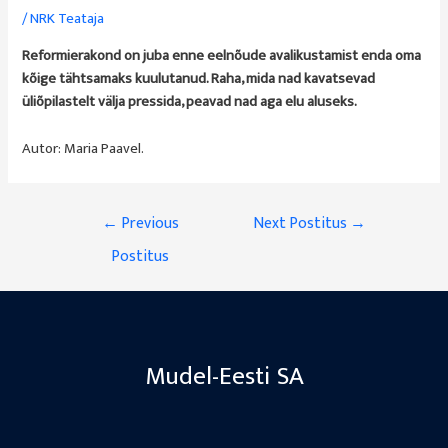
/
NRK Teataja
Reformierakond on juba enne eelnõude avalikustamist enda oma
kõige tähtsamaks kuulutanud. Raha, mida nad kavatsevad
üliõpilastelt välja pressida, peavad nad aga elu aluseks.
Autor: Maria Paavel.
Navigeerimine
←
Previous
Next Postitus
→
Postitus
Mudel-Eesti SA