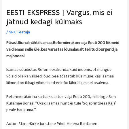
EESTI EKSPRESS | Vargus, mis ei
jätnud kedagi külmaks
/
NRK Teataja
Pärastlõunal nähti Isamaa, Reformierakonna ja Eesti 200 liikmeid
vaidlemas selle üle, kes varastas lõunalaualt tellitud burgerid ja
majoneesi.
Isamaa süüdistas Reformierakonda, kuid möönis, et mängus
võisid olla ka välised jõud. See tõstatab küsimuse, kas Isamaa
liikmed on ikkagi võimelised eelnõu läbirääkimisel osalema.
Reformierakonna kaitseks astus välja Eesti 200, mille liige Siim
Kullamäe sõnas: “Ükski Isamaa hunt ei tule ‘Sõjaprintsess Kaja’
peale haukuma.”
Autor: Stiina-Kirke Jurs, Liise Pihol, Helena Rantanen