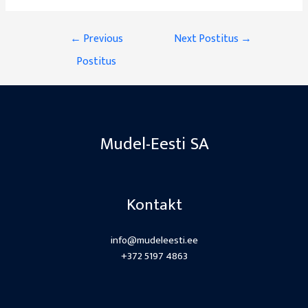
Navigeerimine
←
Previous
Next Postitus
→
Postitus
Mudel-Eesti SA
Kontakt
info@mudeleesti.ee
+372 5197 4863