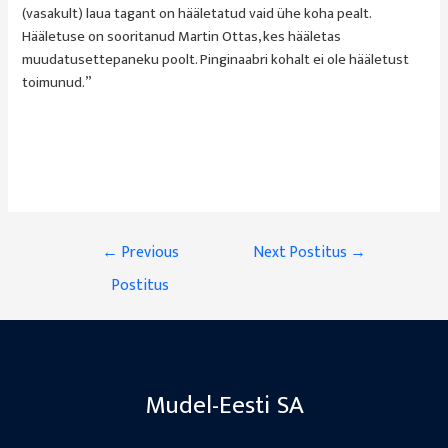
(vasakult) laua tagant on hääletatud vaid ühe koha pealt.
Hääletuse on sooritanud Martin Ottas, kes hääletas
muudatusettepaneku poolt. Pinginaabri kohalt ei ole hääletust
toimunud.”
Navigeerimine
←
Previous
Next Postitus
→
Postitus
Mudel-Eesti SA