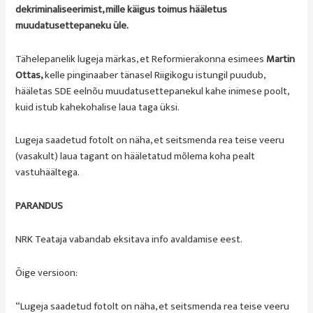
dekriminaliseerimist, mille käigus toimus hääletus
muudatusettepaneku üle.
Tähelepanelik lugeja märkas, et Reformierakonna esimees
Martin
Ottas,
kelle pinginaaber tänasel Riigikogu istungil puudub,
hääletas SDE eelnõu muudatusettepanekul kahe inimese poolt,
kuid istub kahekohalise laua taga üksi.
Lugeja saadetud fotolt on näha, et seitsmenda rea teise veeru
(vasakult) laua tagant on hääletatud mõlema koha pealt
vastuhäältega.
PARANDUS
NRK Teataja vabandab eksitava info avaldamise eest.
Õige versioon:
“Lugeja saadetud fotolt on näha, et seitsmenda rea teise veeru